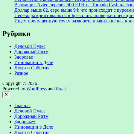
Взломщик Aztec перевел 500 ETH на Tornado Cash на фоне
Доллар выше 82, евро выше 94: что происходит с курсами
Переводы криптовалюты в Бразилии: проверки операций 
Ищем пропущенную точку разворота правильно: как крип
Рубрики
Деловой Пульс
Дорожный Ритм
Здоровье+
Инновации в Деле
Люди и События
Разное
Copyright © 2026
.
Powered by
WordPress
and
Exalt
.
Close
Главная
Деловой Пульс
Дорожный Ритм
Здоровье+
Инновации в Деле
Люди и События