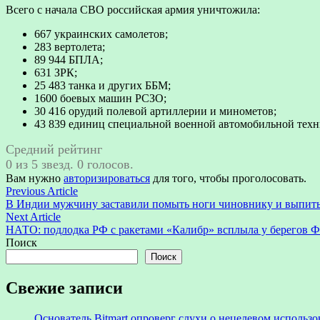
Всего с начала СВО российская армия уничтожила:
667 украинских самолетов;
283 вертолета;
89 944 БПЛА;
631 ЗРК;
25 483 танка и других ББМ;
1600 боевых машин РСЗО;
30 416 орудий полевой артиллерии и минометов;
43 839 единиц специальной военной автомобильной техн
Средний рейтинг
0 из 5 звезд. 0 голосов.
Вам нужно
авторизироваться
для того, чтобы проголосовать.
Навигация
Previous
Previous Article
article:
В Индии мужчину заставили помыть ноги чиновнику и выпить э
по
Next
Next Article
записям
article:
НАТО: подлодка РФ с ракетами «Калибр» всплыла у берегов 
Поиск
Поиск
Свежие записи
Основатель Bitmart опроверг слухи о нецелевом использ