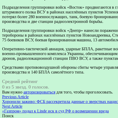
Подразделения группировки войск «Восток» продвигаются в 
штурмового полка ВСУ в районах населённых пунктов Успенов
потерял более 280 военнослужащих, танк, боевую бронированн
производства и две станции радиоэлектронной борьбы.
Подразделения группировки войск «Днепр» нанесли поражение
теробороны в районах населённых пунктов Новоандреевка, Ст
75 боевиков ВСУ, боевая бронированная машина, 13 автомобиле
Оперативно-тактической авиация, ударные БПЛА, ракетные во
военно-промышленного комплекса Украины, обеспечивающим де
дронов, радиолокационной станции ПВО ВСУ, а также пункта
Средствами противовоздушной обороны сбиты четыре управля
производства и 140 БПЛА самолётного типа.
Средний рейтинг
0 из 5 звезд. 0 голосов.
Вам нужно
авторизироваться
для того, чтобы проголосовать.
Навигация
Previous
Previous Article
article:
Хоронили заживо: ФСБ рассекретила данные о зверствах наци
по
Next
Next Article
записям
article:
«Газпром» подал к Linde иск в суд РФ о возмещении вреда
Поиск