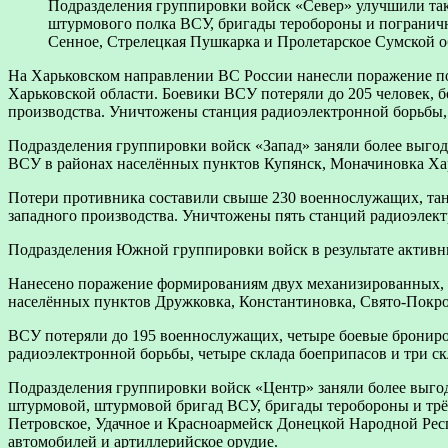
Подразделения группировки войск «Север» улучшили та
штурмового полка ВСУ, бригады теробороны и пограничн
Сенное, Стрелецкая Пушкарка и Пролетарское Сумской о
На Харьковском направлении ВС России нанесли поражение п
Харьковской области. Боевики ВСУ потеряли до 205 человек, 
производства. Уничтожены станция радиоэлектронной борьбы, 
Подразделения группировки войск «Запад» заняли более выго
ВСУ в районах населённых пунктов Купянск, Моначиновка Ха
Потери противника составили свыше 230 военнослужащих, танк
западного производства. Уничтожены пять станций радиоэлект
Подразделения Южной группировки войск в результате актив
Нанесено поражение формированиям двух механизированных, 
населённых пунктов Дружковка, Константиновка, Свято-Покров
ВСУ потеряли до 195 военнослужащих, четыре боевые бронир
радиоэлектронной борьбы, четыре склада боеприпасов и три ск
Подразделения группировки войск «Центр» заняли более выго
штурмовой, штурмовой бригад ВСУ, бригады теробороны и трё
Петровское, Удачное и Красноармейск Донецкой Народной Респ
автомобилей и артиллерийское орудие.