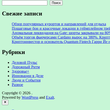
Поиск
Свежие записи
Обзор популярных курортов и направлений для отдыха
Пошаговые бои и красочные локации в геймплейном трейл
Аномальная ликвидация на Gate: шорты закрывали на 8
Объём торгов фьючерсами Cardano вырос на 380%. Крипт
Криптоинвестор и основатель Quantum Fintech Гарри Йе
Рубрики
Деловой Пульс
Дорожный Ритм
Здоровье+
Инновации в Деле
Люди и События
Разное
Copyright © 2026
.
Powered by
WordPress
and
Exalt
.
Close