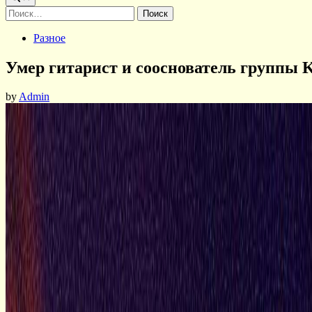
Найти:
Posted
Разное
in
Умер гитарист и сооснователь группы 
by
Admin