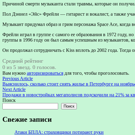
Причиной смерти музыканта стали травмы, которые он получил
Пол Дэниел «Эйс» Фрейли — гитарист и вокалист, а также уча
Музыкант придумал образ и грим персонажа Space Ace, когда в
Фрейли играл в группе с самого ее образования в 1972 году, н
группы в 1996 году он был самым успешным из музыкантов, кот
Он продолжал сотрудничать с Kiss вплоть до 2002 года. Тогда
Средний рейтинг
0 из 5 звезд. 0 голосов.
Вам нужно
авторизироваться
для того, чтобы проголосовать.
Навигация
Previous
Previous Article
article:
Выяснилось, сколько стоит снять жилье в Петербурге на ноябр
по
Next
Next Article
записям
article:
Продажи в новостройках мегаполисов подскочили на 21% за к
Поиск
Поиск
Свежие записи
Атаки БПЛА: страховщики потирают руки