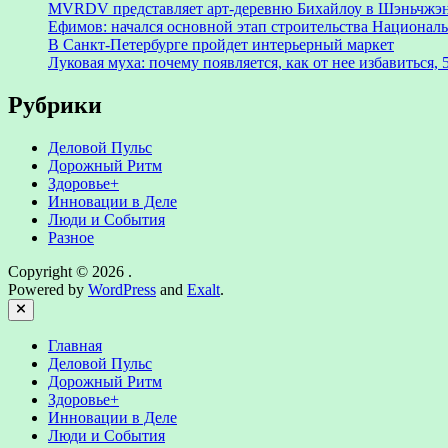
MVRDV представляет арт-деревню Бихайлоу в Шэньчжэн
Ефимов: начался основной этап строительства Националь
В Санкт-Петербурге пройдет интерьерный маркет
Луковая муха: почему появляется, как от нее избавиться, 
Рубрики
Деловой Пульс
Дорожный Ритм
Здоровье+
Инновации в Деле
Люди и События
Разное
Copyright © 2026
.
Powered by
WordPress
and
Exalt
.
Close
Главная
Деловой Пульс
Дорожный Ритм
Здоровье+
Инновации в Деле
Люди и События