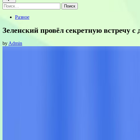
Найти:
Posted
Разное
in
Зеленский провёл секретную встречу с
by
Admin