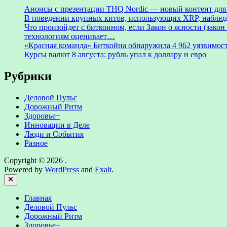
Анонсы с презентации THQ Nordic — новый контент для ре
В поведении крупных китов, использующих XRP, наблю
Что произойдет с биткоином, если Закон о ясности (зак
технологиям оценивает…
«Красная команда» Биткойна обнаружила 4 962 уязвимост
Курсы валют 8 августа: рубль упал к доллару и евро
Рубрики
Деловой Пульс
Дорожный Ритм
Здоровье+
Инновации в Деле
Люди и События
Разное
Copyright © 2026
.
Powered by
WordPress
and
Exalt
.
Close
Главная
Деловой Пульс
Дорожный Ритм
Здоровье+