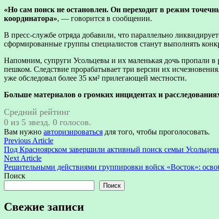
«Но сам поиск не остановлен. Он переходит в режим точечн
координатора»
, — говорится в сообщении.
В пресс-службе отряда добавили, что параллельно ликвидирует
сформированные группы специалистов станут выполнять конкре
Напомним, супруги Усольцевы и их маленькая дочь пропали в р
пешком. Следствие прорабатывает три версии их исчезновения
уже обследовал более 35 км² прилегающей местности.
Больше материалов о громких инцидентах и расследованиях
Средний рейтинг
0 из 5 звезд. 0 голосов.
Вам нужно
авторизироваться
для того, чтобы проголосовать.
Навигация
Previous
Previous Article
article:
Под Красноярском завершили активный поиск семьи Усольцев
по
Next
Next Article
записям
article:
Решительными действиями группировки войск «Восток»: осво
Поиск
Поиск
Свежие записи