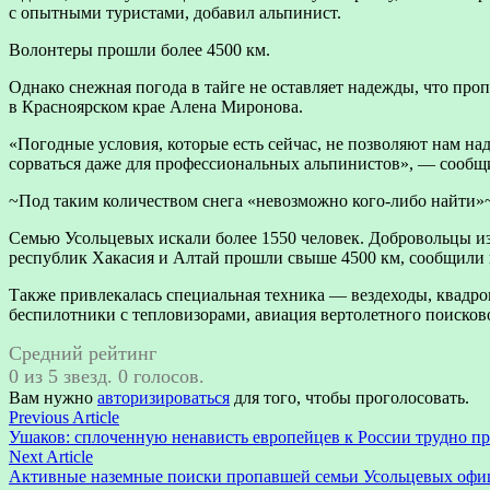
с опытными туристами, добавил альпинист.
Волонтеры прошли более 4500 км.
Однако снежная погода в тайге не оставляет надежды, что про
в Красноярском крае Алена Миронова.
«Погодные условия, которые есть сейчас, не позволяют нам на
сорваться даже для профессиональных альпинистов», — сообщи
~Под таким количеством снега «невозможно кого-либо найти»
Семью Усольцевых искали более 1550 человек. Добровольцы из
республик Хакасия и Алтай прошли свыше 4500 км, сообщили 
Также привлекалась специальная техника — вездеходы, квадро
беспилотники с тепловизорами, авиация вертолетного поисков
Средний рейтинг
0 из 5 звезд. 0 голосов.
Вам нужно
авторизироваться
для того, чтобы проголосовать.
Навигация
Previous
Previous Article
article:
Ушаков: сплоченную ненависть европейцев к России трудно п
по
Next
Next Article
записям
article:
Активные наземные поиски пропавшей семьи Усольцевых офи