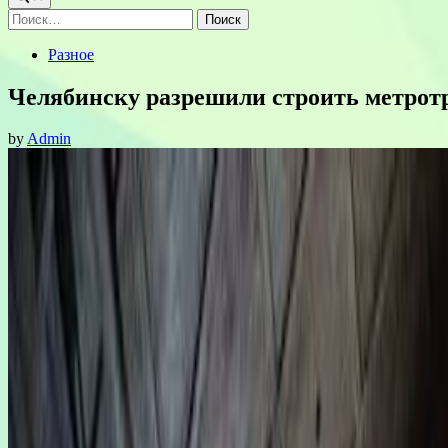
Найти:
Posted
Разное
in
Челябинску разрешили строить метрот
by
Admin