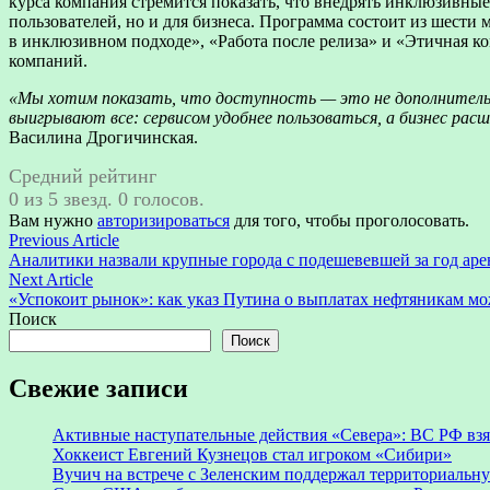
курса компания стремится показать, что внедрять инклюзивные
пользователей, но и для бизнеса. Программа состоит из шест
в инклюзивном подходе», «Работа после релиза» и «Этичная 
компаний.
«Мы хотим показать, что доступность — это не дополнительн
выигрывают все: сервисом удобнее пользоваться, а бизнес ра
Василина Дрогичинская.
Средний рейтинг
0 из 5 звезд. 0 голосов.
Вам нужно
авторизироваться
для того, чтобы проголосовать.
Навигация
Previous
Previous Article
article:
Аналитики назвали крупные города с подешевевшей за год ар
по
Next
Next Article
записям
article:
«Успокоит рынок»: как указ Путина о выплатах нефтяникам мо
Поиск
Поиск
Свежие записи
Активные наступательные действия «Севера»: ВС РФ взя
Хоккеист Евгений Кузнецов стал игроком «Сибири»
Вучич на встрече с Зеленским поддержал территориальн