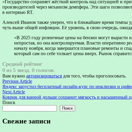
«Государство сохраняет жёсткий контроль над ситуацией и при
производителей через механизм демпфера. Эти шаги позволяют 
в интервью RT.
Алексей Иванов также уверен, что в ближайшее время темпы удо
чуть выше общей инфляции. Её уровень, в свою очередь, ожид
«В 2025 году розничные цены на бензин могут вырасти н
непростая, но она контролируемая. Власти оперативно р
началу ноября, когда завершатся плановые ремонты и сп
который сам по себе толкает цены вверх. Рынок справит
Средний рейтинг
0 из 5 звезд. 0 голосов.
Вам нужно
авторизироваться
для того, чтобы проголосовать.
Навигация
Previous
Previous Article
article:
Яндекс запустил бесплатный онлайн-курс по инклюзии и цифр
по
Next
Next Article
записям
article:
Коврик для ванной дольше сохранит мягкость и насыщенный цв
Поиск
Поиск
Свежие записи