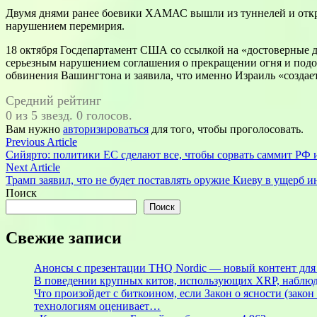
Двумя днями ранее боевики ХАМАС вышли из туннелей и откр
нарушением перемирия.
18 октября Госдепартамент США со ссылкой на «достоверные д
серьезным нарушением соглашения о прекращении огня и подо
обвинения Вашингтона и заявила, что именно Израиль «создае
Средний рейтинг
0 из 5 звезд. 0 голосов.
Вам нужно
авторизироваться
для того, чтобы проголосовать.
Навигация
Previous
Previous Article
article:
Сийярто: политики ЕС сделают все, чтобы сорвать саммит РФ
по
Next
Next Article
записям
article:
Трамп заявил, что не будет поставлять оружие Киеву в ущерб
Поиск
Поиск
Свежие записи
Анонсы с презентации THQ Nordic — новый контент для ре
В поведении крупных китов, использующих XRP, наблю
Что произойдет с биткоином, если Закон о ясности (зак
технологиям оценивает…