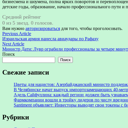
бизнесмена и шоумена, полна ярких поворотов и перевоплощен
детские годы, образование, начало профессионального пути и 
Средний рейтинг
0 из 5 звезд. 0 голосов.
Вам нужно
авторизироваться
для того, чтобы проголосовать.
Навигация
Previous
Previous Article
article:
Израильская армия нанесла авиаудары по Рафаху
по
Next
Next Article
записям
article:
Министр Дати: Лувр ограбили профессионалы за четыре мину
Поиск
Поиск
Свежие записи
Цветы для нацистов: Азербайджанский министр поддерж
В Челябинске начат выпуск импортозамещающих 40-мет
Адель Сайфуллина: каждый регион должен быть узнаваем
Фармкомпании вошли в тройку лидеров по числу вредон
Santiment объявляет: Инвесторы выводят свои токены с
Рубрики