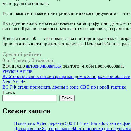
менструального цикла.
Если шампуни и маски не приносят никакого результата — это 
Выпадение волос не всегда означает катастрофу, иногда это е
сигналы. Красивые волосы начинаются со здоровья, а грамотная
Волосы после 50 — это новая глава в истории красоты. С возра
привлекательности придется отказаться. Наталья Рябинова расс
Средний рейтинг
0 из 5 звезд. 0 голосов.
Вам нужно
авторизироваться
для того, чтобы проголосовать.
Навигация
Previous
Previous Article
article:
ВСУ обстреляли многоквартирный дом в Запорожской области,
по
Next
Next Article
записям
article:
ВС РФ стали применять дроны в зоне СВО по новой тактике
Поиск
Поиск
Свежие записи
Взломщик Aztec перевел 500 ETH на Tornado Cash на фоне
Доллар выше 82, евро выше 94: что происходит с курсами