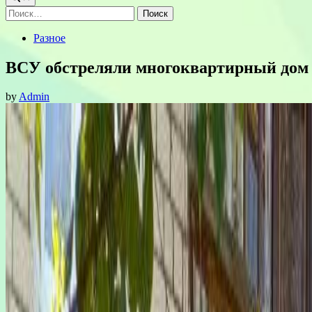
Найти:
Posted
Разное
in
ВСУ обстреляли многоквартирный дом в
by
Admin