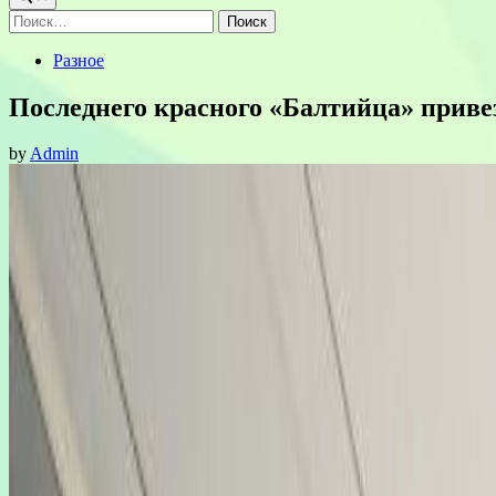
Найти:
Posted
Разное
in
Последнего красного «Балтийца» привез
by
Admin