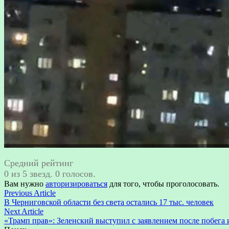
Средний рейтинг
0 из 5 звезд. 0 голосов.
Вам нужно
авторизироваться
для того, чтобы проголосовать.
Навигация
Previous
Previous Article
article:
В Черниговской области без света остались 17 тыс. человек
по
Next
Next Article
записям
article:
«Трамп прав»: Зеленский выступил с заявлением после побега 