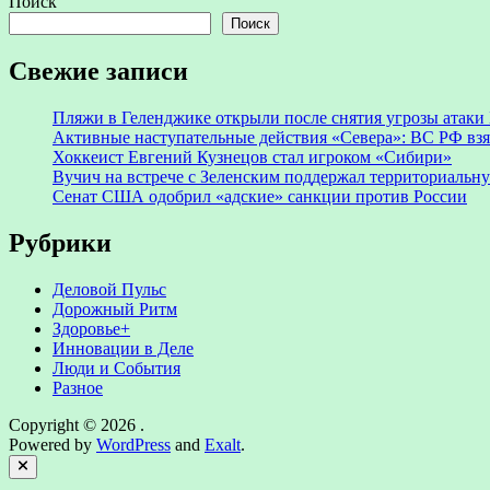
Поиск
Поиск
Свежие записи
Пляжи в Геленджике открыли после снятия угрозы атак
Активные наступательные действия «Севера»: ВС РФ взя
Хоккеист Евгений Кузнецов стал игроком «Сибири»
Вучич на встрече с Зеленским поддержал территориальн
Сенат США одобрил «адские» санкции против России
Рубрики
Деловой Пульс
Дорожный Ритм
Здоровье+
Инновации в Деле
Люди и События
Разное
Copyright © 2026
.
Powered by
WordPress
and
Exalt
.
Close