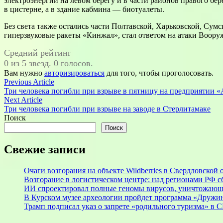
электроэнергии на левом берегу и в части районов правого бе
в цистерне, а в здание кабмина — биотуалеты.
Без света также остались части Полтавской, Харьковской, Су
гиперзвуковые ракеты «Кинжал», стал ответом на атаки Воор
Средний рейтинг
0 из 5 звезд. 0 голосов.
Вам нужно
авторизироваться
для того, чтобы проголосовать.
Навигация
Previous
Previous Article
article:
Три человека погибли при взрыве в пятницу на предприятии 
по
Next
Next Article
записям
article:
Три человека погибли при взрыве на заводе в Стерлитамаке
Поиск
Поиск
Свежие записи
Очаги возгорания на объекте Wildberries в Свердловской
Возгорание в логистическом центре: над регионами РФ с
ИИ спроектировал полные геномы вирусов, уничтожающ
В Курском музее археологии пройдет программа «Дружи
Трамп подписал указ о запрете «родильного туризма» в